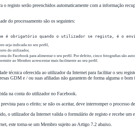
a o registo serão preenchidos automaticamente com a informação recup
dade do processamento são os seguintes:
ue é obrigatório quando o utilizador se regista, é o env
o seja indicada no seu perfil,
ero do utilizador,
conta do Facebook para alimentar o seu perfil. Por defeito, cinco fotografias são au
permite ao Membro acrescentar mais facilmente ao seu perfil.
de técnica oferecida ao utilizador da Internet para facilitar o seu regi
presas GDM e / ou suas afiliadas não garantem de forma alguma o bom f
ida na conta do utilizador no Facebook.
prevista para o efeito; se não os aceitar, deve interromper o processo 
o, o utilizador da Internet valida o formulário de registo e recebe um 
rnet, este torna-se um Membro sujeito ao Artigo 7.2 abaixo.