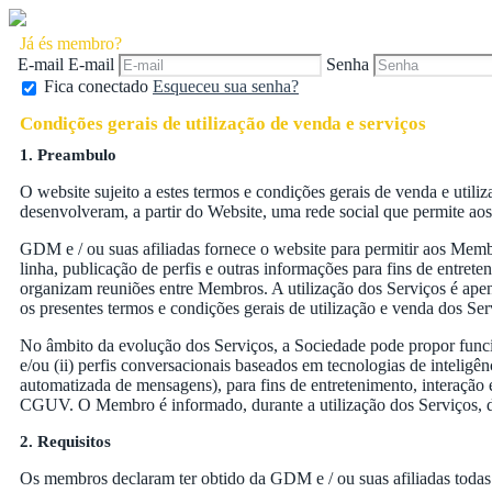
Já és membro?
E-mail
E-mail
Senha
Fica conectado
Esqueceu sua senha?
Condições gerais de utilização de venda e serviços
1. Preambulo
O website sujeito a estes termos e condições gerais de venda e util
desenvolveram, a partir do Website, uma rede social que permite aos
GDM e / ou suas afiliadas fornece o website para permitir aos Memb
linha, publicação de perfis e outras informações para fins de entre
organizam reuniões entre Membros. A utilização dos Serviços é ape
os presentes termos e condições gerais de utilização e venda dos S
No âmbito da evolução dos Serviços, a Sociedade pode propor func
e/ou (ii) perfis conversacionais baseados em tecnologias de inteligê
automatizada de mensagens), para fins de entretenimento, interação
CGUV. O Membro é informado, durante a utilização dos Serviços, da 
2. Requisitos
Os membros declaram ter obtido da GDM e / ou suas afiliadas todas