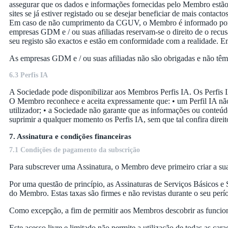
assegurar que os dados e informações fornecidas pelo Membro estão 
sites se já estiver registado ou se desejar beneficiar de mais contac
Em caso de não cumprimento da CGUV, o Membro é informado por e-
empresas GDM e / ou suas afiliadas reservam-se o direito de o re
seu registo são exactos e estão em conformidade com a realidade. E
As empresas GDM e / ou suas afiliadas não são obrigadas e não têm 
6.3 Perfis IA
A Sociedade pode disponibilizar aos Membros Perfis IA. Os Perfis 
O Membro reconhece e aceita expressamente que: • um Perfil IA não
utilizador; • a Sociedade não garante que as informações ou conteúdo
suprimir a qualquer momento os Perfis IA, sem que tal confira direi
7. Assinatura e condições financeiras
7.1 Condições de pagamento da subscrição
Para subscrever uma Assinatura, o Membro deve primeiro criar a su
Por uma questão de princípio, as Assinaturas de Serviços Básicos e
do Membro. Estas taxas são firmes e não revistas durante o seu perí
Como excepção, a fim de permitir aos Membros descobrir as funciona
Este acesso livre e limitado não permite a utilização de todas as ca