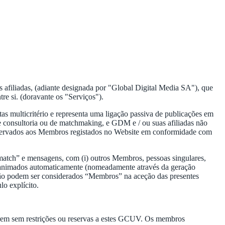
s afiliadas, (adiante designada por "Global Digital Media SA"), que
re si. (doravante os "Serviços").
s multicritério e representa uma ligação passiva de publicações em
de consultoria ou de matchmaking, e GDM e / ou suas afiliadas não
 reservados aos Membros registados no Website em conformidade com
atch” e mensagens, com (i) outros Membros, pessoas singulares,
itais animados automaticamente (nomeadamente através da geração
 não podem ser considerados “Membros” na aceção das presentes
o explícito.
derem sem restrições ou reservas a estes GCUV. Os membros