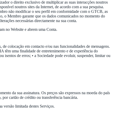
dor o direito exclusivo de multiplicar as suas interacções noutros
isponível noutros sites da Internet, de acordo com a sua pesquisa.
embro não modificar o seu perfil em conformidade com o GTCB, as
lhido, o Membro garante que os dados comunicados no momento do
terações necessárias directamente na sua conta.
istam no Website e abrem uma Conta.
s, de colocação em contacto e/ou nas funcionalidades de mensagens.
IA têm uma finalidade de entretenimento e de experiência do
u isentos de erros; • a Sociedade pode evoluir, suspender, limitar ou
momento da sua assinatura. Os preços são expressos na moeda do país
por cartão de crédito ou transferência bancária.
 versão limitada destes Serviços.