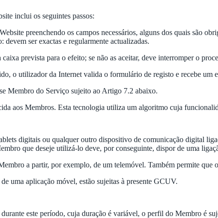
site inclui os seguintes passos:
o Website preenchendo os campos necessários, alguns dos quais são obri
o: devem ser exactas e regularmente actualizadas.
a caixa prevista para o efeito; se não as aceitar, deve interromper o pr
o, o utilizador da Internet valida o formulário de registo e recebe um 
a-se Membro do Serviço sujeito ao Artigo 7.2 abaixo.
recida aos Membros. Esta tecnologia utiliza um algoritmo cuja funcional
ablets digitais ou qualquer outro dispositivo de comunicação digital li
mbro que deseje utilizá-lo deve, por conseguinte, dispor de uma ligaçã
 Membro a partir, por exemplo, de um telemóvel. Também permite que o 
ir de uma aplicação móvel, estão sujeitas à presente GCUV.
rante este período, cuja duração é variável, o perfil do Membro é suje