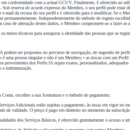
em conformidade com a actual GCUV. Finalmente, é oferecido ao utiliza
tos. Sob reserva de acordo expresso do Membro, o seu perfil pode estar d
mail da recusa do seu perfil e é oferecido para o modificar. Se o M
cusar permanentemente. Independentemente do método de registo esco
m caso de alteração destes dados, o Membro compromete-se a fazer as al
os meios técnicos para assegurar a identidade das pessoas que se reg
IA podem ser propostos no percurso de navegação, de sugestão de perfi
 é uma pessoa singular e não é um Membro; • as trocas com um Perfil 
s provenientes dos Perfis IA sejam exatos, personalizados, adequados o
to a indemnização.
a Conta, escolher a sua Assinatura e o método de pagamento.
 Serviços Adicionais estão sujeitas a pagamento, às taxas em vigor no 
odo de validade. O preço é pago em dinheiro no momento da subscrição, 
lidades dos Serviços Básicos, é oferecido gratuitamente o acesso a uma
racterísticas do Website e não permite o encontro com outros Membros.