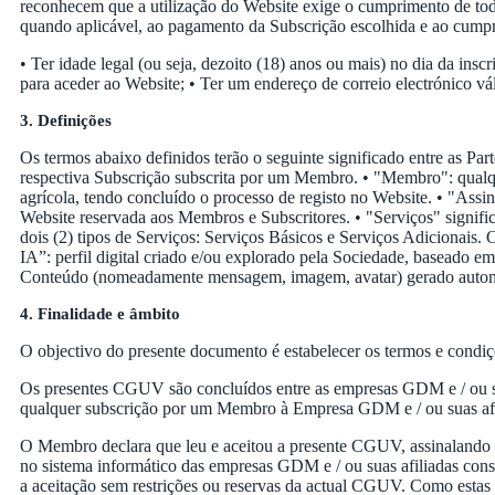
reconhecem que a utilização do Website exige o cumprimento de tod
quando aplicável, ao pagamento da Subscrição escolhida e ao cumpri
• Ter idade legal (ou seja, dezoito (18) anos ou mais) no dia da i
para aceder ao Website; • Ter um endereço de correio electrónico vá
3. Definições
Os termos abaixo definidos terão o seguinte significado entre as Pa
respectiva Subscrição subscrita por um Membro. • "Membro": qualquer
agrícola, tendo concluído o processo de registo no Website. • "Ass
Website reservada aos Membros e Subscritores. • "Serviços" signific
dois (2) tipos de Serviços: Serviços Básicos e Serviços Adicionais.
IA”: perfil digital criado e/ou explorado pela Sociedade, baseado em
Conteúdo (nomeadamente mensagem, imagem, avatar) gerado automatic
4. Finalidade e âmbito
O objectivo do presente documento é estabelecer os termos e condiç
Os presentes CGUV são concluídos entre as empresas GDM e / ou su
qualquer subscrição por um Membro à Empresa GDM e / ou suas afi
O Membro declara que leu e aceitou a presente CGUV, assinalando a c
no sistema informático das empresas GDM e / ou suas afiliadas const
a aceitação sem restrições ou reservas da actual CGUV. Como estas