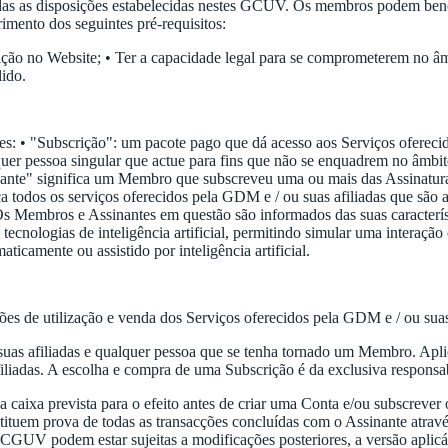
as as disposições estabelecidas nestes GCUV. Os membros podem benefic
mento dos seguintes pré-requisitos:
nscrição no Website; • Ter a capacidade legal para se comprometerem no
lido.
rtes: • "Subscrição": um pacote pago que dá acesso aos Serviços oferec
 pessoa singular que actue para fins que não se enquadrem no âmbito da
inante" significa um Membro que subscreveu uma ou mais das Assinaturas
a todos os serviços oferecidos pela GDM e / ou suas afiliadas que são
 Os Membros e Assinantes em questão são informados das suas caracterís
 tecnologias de inteligência artificial, permitindo simular uma interaçã
amente ou assistido por inteligência artificial.
ões de utilização e venda dos Serviços oferecidos pela GDM e / ou sua
as afiliadas e qualquer pessoa que se tenha tornado um Membro. Apli
liadas. A escolha e compra de uma Subscrição é da exclusiva respons
aixa prevista para o efeito antes de criar uma Conta e/ou subscrever 
ituem prova de todas as transacções concluídas com o Assinante através
 CGUV podem estar sujeitas a modificações posteriores, a versão aplic