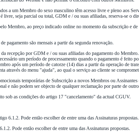
dos a um Membro do sexo masculino têm acesso livre e pleno aos Serv
 livre, seja parcial ou total, GDM e / ou suas afiliadas, reserva-se o di
elo Membro, ao preço indicado online no momento da subscrição e de
s de pagamento são mensais a partir da segunda renovação.
tir da recepção por GDM e / ou suas afiliadas do pagamento do Membro.
necessário um período de processamento quando o pagamento é feito por
embro após um período de catorze (14) dias a partir da operação de t
 conta através do menu "ajuda", ao qual o serviço ao cliente se comprome
s promocionais temporárias de Subscrição a novos Membros ou Assinant
onal e não podem ser objecto de qualquer reclamação por parte de out
ito sob as condições do artigo 17 "cancelamento" da actual CGUV.
igo 6.1.2. Pode então escolher de entre uma das Assinaturas propostas
6.1.2. Pode então escolher de entre uma das Assinaturas propostas.