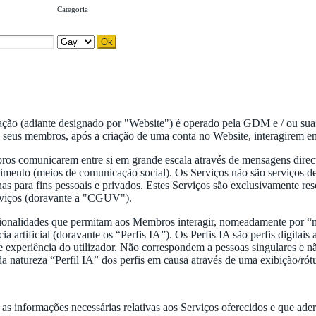
Categoria
ização (adiante designado por "Website") é operado pela GDM e / ou sua
 seus membros, após a criação de uma conta no Website, interagirem ent
ros comunicarem entre si em grande escala através de mensagens directa
tenimento (meios de comunicação social). Os Serviços não são serviços 
nas para fins pessoais e privados. Estes Serviços são exclusivamente
erviços (doravante a "CGUV").
ionalidades que permitam aos Membros interagir, nomeadamente por “m
ncia artificial (doravante os “Perfis IA”). Os Perfis IA são perfis dig
 e experiência do utilizador. Não correspondem a pessoas singulares e
natureza “Perfil IA” dos perfis em causa através de uma exibição/rótul
 as informações necessárias relativas aos Serviços oferecidos e que a