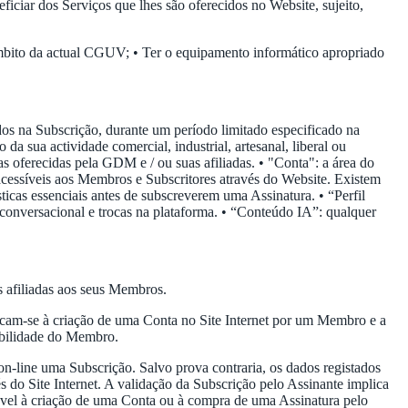
iar dos Serviços que lhes são oferecidos no Website, sujeito,
 âmbito da actual CGUV; • Ter o equipamento informático apropriado
idos na Subscrição, durante um período limitado especificado na
 sua actividade comercial, industrial, artesanal, liberal ou
 oferecidas pela GDM e / ou suas afiliadas. • "Conta": a área do
 acessíveis aos Membros e Subscritores através do Website. Existem
ticas essenciais antes de subscreverem uma Assinatura. • “Perfil
o conversacional e trocas na plataforma. • “Conteúdo IA”: qualquer
s afiliadas aos seus Membros.
cam-se à criação de uma Conta no Site Internet por um Membro e a
abilidade do Membro.
on-line uma Subscrição. Salvo prova contraria, os dados registados
 do Site Internet. A validação da Subscrição pelo Assinante implica
ável à criação de uma Conta ou à compra de uma Assinatura pelo