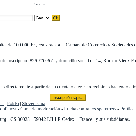
Sección
apital de 100 000 Fr., registrada a la Cámara de Comercio y Sociedade
ero de inscripción 829 770 361 y domicilio social en 14, Rue du Vieu
s directamente a partir de su cuenta o elegir no recibirlas haciendo clic
Inscripción rápida
sh
|
Polski
|
Slovenščina
confianza
-
Carta de moderación
-
Lucha contra los spammers
-
Polític
rg - CS 30028 - 59042 LILLE Cedex – France | y sus subsidiarias.