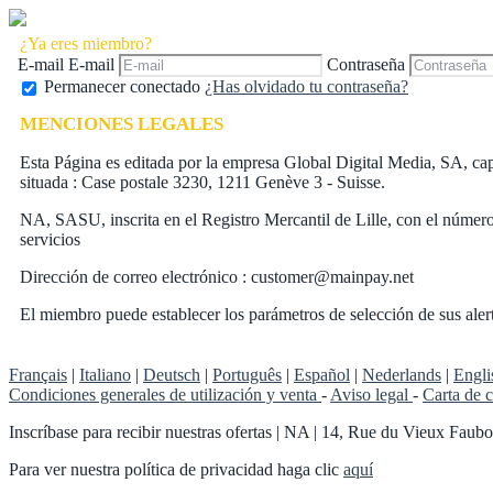
¿Ya eres miembro?
E-mail
E-mail
Contraseña
Permanecer conectado
¿Has olvidado tu contraseña?
MENCIONES LEGALES
Esta Página es editada por la empresa Global Digital Media, SA, c
situada : Case postale 3230, 1211 Genève 3 - Suisse.
NA, SASU, inscrita en el Registro Mercantil de Lille, con el núm
servicios
Dirección de correo electrónico : customer@mainpay.net
El miembro puede establecer los parámetros de selección de sus alerta
Français
|
Italiano
|
Deutsch
|
Português
|
Español
|
Nederlands
|
Engli
Condiciones generales de utilización y venta
-
Aviso legal
-
Carta de 
Inscríbase para recibir nuestras ofertas
|
NA | 14, Rue du Vieux Faubou
Para ver nuestra política de privacidad haga clic
aquí